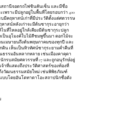
นสถานีจอดรถไฟชินคันเซ็น และมีชื่อ
พราะมีปลูกอยู่ในพื้นที่โดยรอบกว่า 400
มีคฤหาสน์เก่าที่มีประวัติตั้งแต่ศตวรรษ
นคฤหาสน์หลังเก่าจะมีต้นซากุระอายุกว่า
คิไนที่ไหลอยู่ใกล้เคียงมีต้นซากุระปลูก
างเป็นอุโมงค์ใบไม้สีชมพูขึ้นมา ดอกไม้จะ
อนเมษายนถึงต้นพฤษภาคมของทุกปี และ
ดิน เห็นเป็นทิวทัศน์ซากุระยามค่ำคืนที่
ัฒนธรรมอันหลากหลาย เช่นเมืองคาคุดา
ักรบสมัยศตวรรษที่ 17 และถูกอนุรักษ์อยู่
าที่แสดงถึงประวัติศาสตร์ของท้องที่
สึกถึงวัฒนธรรมสมัยใหม่ เช่นพิพิธภัณฑ์
ออกแบบโดยอันโดทาดาโอะสถาปนิกชื่อดัง
ม