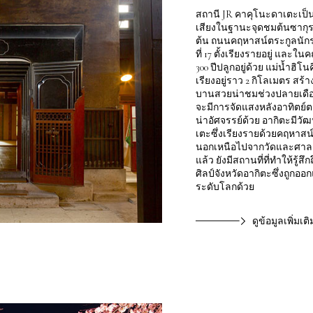
สถานี JR คาคุโนะดาเตะเป็
เสียงในฐานะจุดชมต้นซากุระเ
ต้น ถนนคฤหาสน์ตระกูลนักรบ
ที่ 17 ตั้งเรียงรายอยู่ และใ
300 ปีปลูกอยู่ด้วย แม่น้ำฮิโน
เรียงอยู่ราว 2 กิโลเมตร สร้
บานสวยน่าชมช่วงปลายเดื
จะมีการจัดแสงหลังอาทิตย์ตก
น่าอัศจรรย์ด้วย อากิตะมีว
เตะซึ่งเรียงรายด้วยคฤหาสน์น
นอกเหนือไปจากวัดและศาลเจ้
แล้ว ยังมีสถานที่ที่ทำให้รู้
ศิลป์จังหวัดอากิตะซึ่งถูก
ระดับโลกด้วย
ดูข้อมูลเพิ่มเติ