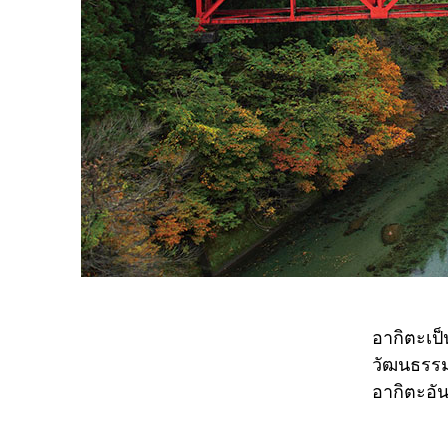
อากิตะเป
วัฒนธรรมอ
อากิตะอัน