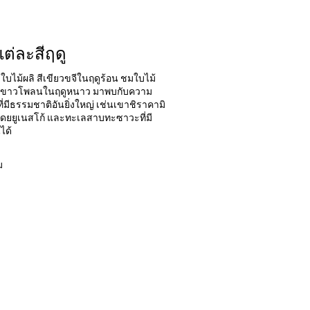
ต่ละสี่ฤดู
บไม้ผลิ สีเขียวขจีในฤดูร้อน ชมใบไม้
หิมะขาวโพลนในฤดูหนาว มาพบกับความ
ที่มีธรรมชาติอันยิ่งใหญ่ เช่นเขาชิราคามิ
ดยยูเนสโก้ และทะเลสาบทะซาวะที่มี
ได้
ม