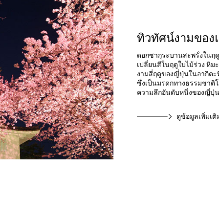
ทิวทัศน์งามของแ
ดอกซากุระบานสะพรั่งในฤดูใ
เปลี่ยนสีในฤดูใบไม้ร่วง 
งามสี่ฤดูของญี่ปุ่นในอากิตะ
ซึ่งเป็นมรดกทางธรรมชาติโ
ความลึกอันดับหนึ่งของญี่ปุ่น
ดูข้อมูลเพิ่มเติ