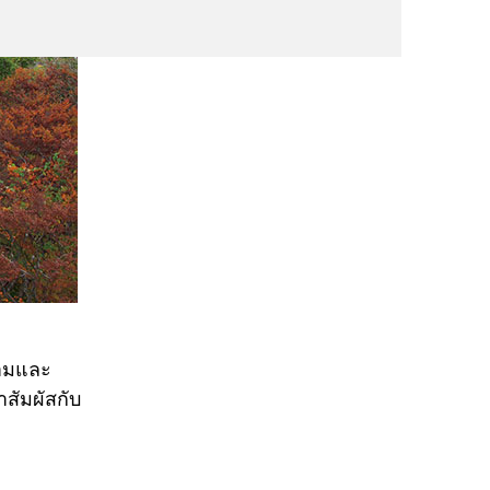
งามและ
สัมผัสกับ