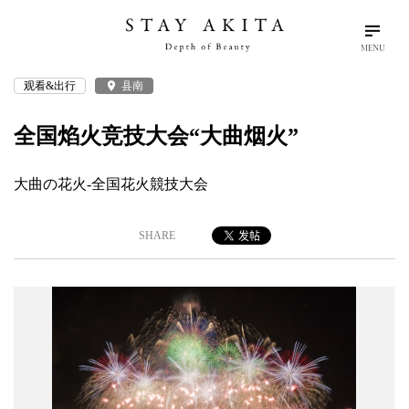
MENU
观看&出行
place
县南
search
language
arrow_drop_down
输入关键字
简体中文
全国焰火竞技大会“大曲烟火”
秋田物语
大曲の花火-全国花火競技大会
规划旅程
SHARE
游客纪事
探索秋田
游玩项目