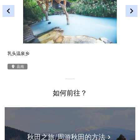
乳头温泉乡
白
place
县南
plac
如何前往？
秋田之旅/周游秋田的方法
keyboard_arrow_right