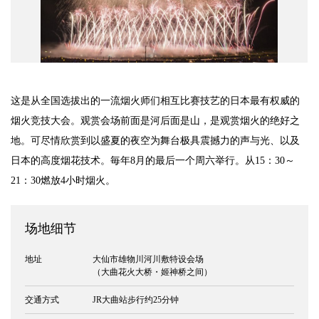
隐私策略
网站政策
这是从全国选拔出的一流烟火师们相互比赛技艺的日本最有权威的
联系我们
烟火竞技大会。观赏会场前面是河后面是山，是观赏烟火的绝好之
地。可尽情欣赏到以盛夏的夜空为舞台极具震撼力的声与光、以及
日本的高度烟花技术。毎年8月的最后一个周六举行。从15：30～
21：30燃放4小时烟火。
场地细节
地址
大仙市雄物川河川敷特设会场
（大曲花火大桥・姬神桥之间）
交通方式
JR大曲站步行约25分钟