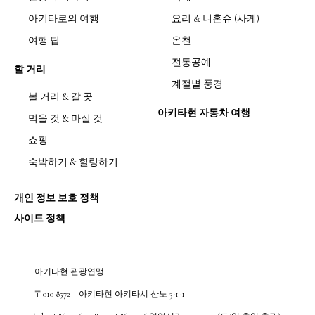
아키타로의 여행
요리 & 니혼슈 (사케)
여행 팁
온천
전통공예
할 거리
계절별 풍경
볼 거리 & 갈 곳
아키타현 자동차 여행
먹을 것 & 마실 것
쇼핑
숙박하기 & 힐링하기
개인 정보 보호 정책
사이트 정책
아키타현 관광연맹
〒010-8572 아키타현 아키타시 산노 3-1-1