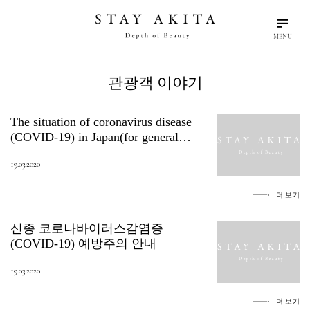
MENU
search
language
arrow_drop_down
키워드를 입력
한국어
관광객 이야기
The situation of coronavirus disease
아키타의 이야기
(COVID-19) in Japan(for general
people considering to visit Japan)
19.03.2020
여행을 계획하기
더 보기
여행자에게 일어나는 일
신종 코로나바이러스감염증
(COVID-19) 예방주의 안내
아키타의 발견
19.03.2020
할 거리
더 보기