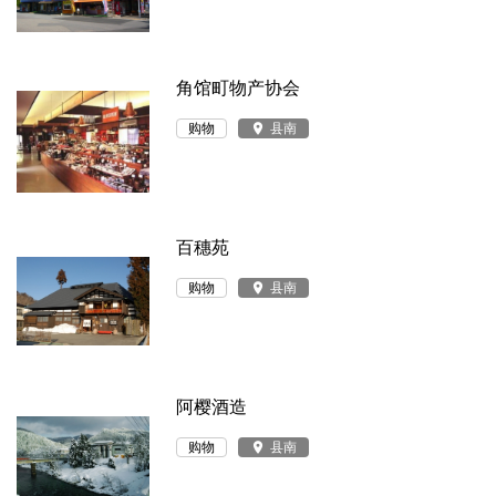
角馆町物产协会
购物
place
县南
百穗苑
购物
place
县南
阿樱酒造
购物
place
县南