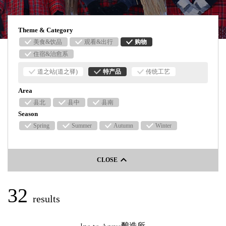
隐私策略
Theme & Category
网站政策
美食&饮品
观看&出行
购物
住宿&治愈系
联系我们
道之站(道之驿)
特产品
传统工艺
Area
县北
县中
县南
Season
Spring
Summer
Autumn
Winter
keyboard_arrow_left
CLOSE
32
results