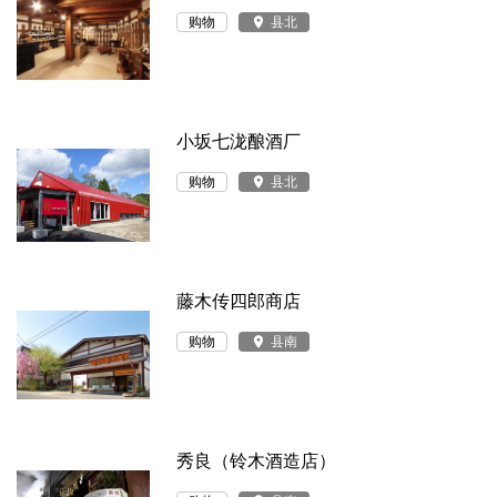
购物
place
县北
小坂七泷酿酒厂
购物
place
县北
藤木传四郎商店
购物
place
县南
秀良（铃木酒造店）