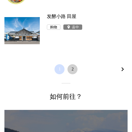
发酵小路 田屋
购物
place
县中
1
2
如何前往？