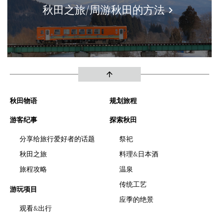
秋田之旅/周游秋田的方法
keyboard_arrow_right
arrow_upward
秋田物语
规划旅程
游客纪事
探索秋田
分享给旅行爱好者的话题
祭祀
秋田之旅
料理&日本酒
旅程攻略
温泉
传统工艺
游玩项目
应季的绝景
观看&出行