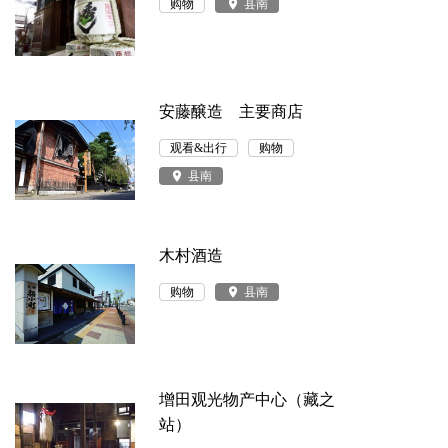
购物
place
县南
安藤醸造 主要商店
观看&出行
购物
place
县南
木村酒造
购物
place
县南
增田观光物产中心（藏之
站）