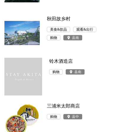
秋田故乡村
美食&饮品
观看&出行
购物
place
县南
铃木酒造店
购物
place
县南
三浦米太郎商店
购物
place
县中