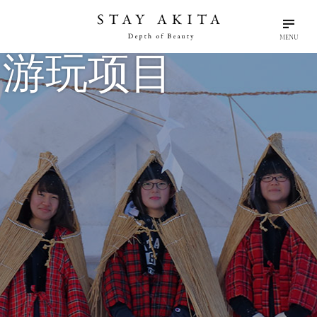
MENU
游玩项目
search
language
arrow_drop_down
输入关键字
简体中文
秋田物语
规划旅程
游客纪事
探索秋田
游玩项目