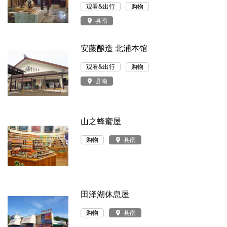
观看&出行
购物
place
县南
安藤酿造 北浦本馆
观看&出行
购物
place
县南
山之蜂蜜屋
购物
place
县南
田泽湖休息屋
购物
place
县南