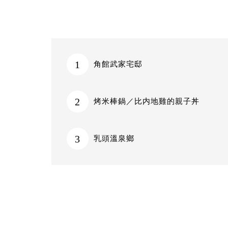
1
角館武家宅邸
2
烤米棒鍋／比内地雞的親子丼
3
乳頭溫泉鄉