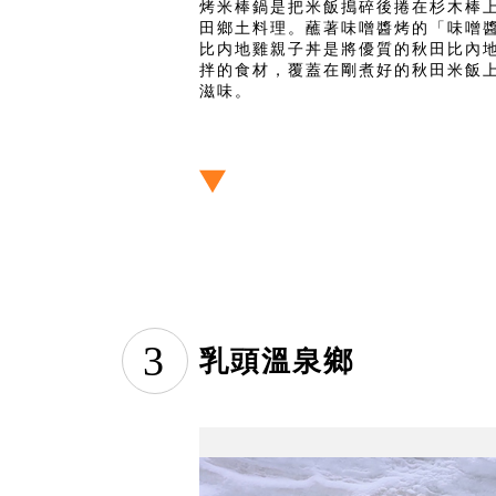
烤米棒鍋是把米飯搗碎後捲在杉木棒
田鄉土料理。蘸著味噌醬烤的「味噌
比内地雞親子丼是將優質的秋田比內
拌的食材，覆蓋在剛煮好的秋田米飯
滋味。
3
乳頭溫泉鄉