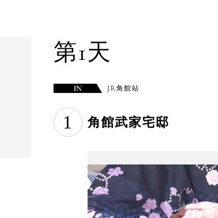
第1天
JR角館站
1
角館武家宅邸