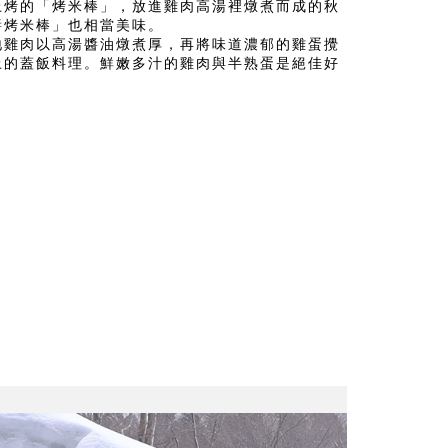
上烤的「烤米棒」，放進雞肉高湯裡燉煮而成的秋
醬烤米棒」也相當美味。
地雞肉以高湯醬油燉煮厚，再將味道濃郁的雞蛋攪
上的蓋飯料理。鮮嫩多汁的雞肉與半熟蛋是絕佳好