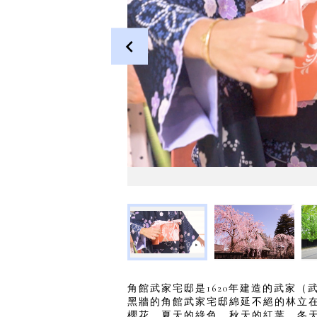
角館武家宅邸是1620年建造的武家
黑牆的角館武家宅邸綿延不絕的林立
櫻花、夏天的綠色、秋天的紅葉、冬