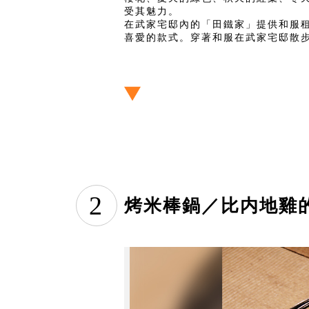
受其魅力。
在武家宅邸內的「田鐵家」提供和服
喜愛的款式。穿著和服在武家宅邸散步
2
烤米棒鍋／比内地雞