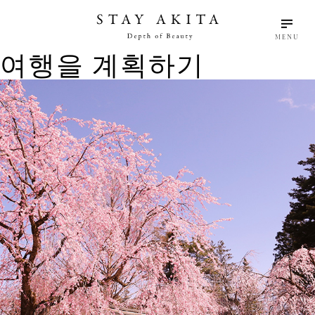
MENU
여행을 계획하기
search
language
arrow_drop_down
키워드를 입력
한국어
아키타의 이야기
여행을 계획하기
여행자에게 일어나는 일
아키타의 발견
할 거리