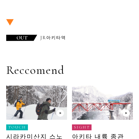
JR아키타역
Reccomend
TOUCH
SIGHT
시라카미산지 스노
아키타 내륙 종관