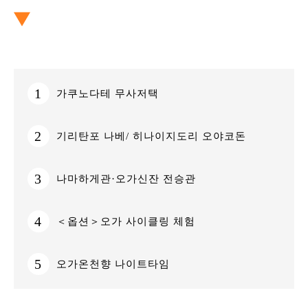
1
가쿠노다테 무사저택
2
기리탄포 나베/ 히나이지도리 오야코돈
3
나마하게관·오가신잔 전승관
4
＜옵션＞오가 사이클링 체험
5
오가온천향 나이트타임