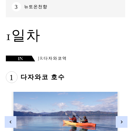
3
뉴토온천향
1일차
JR다자와코역
1
다자와코 호수