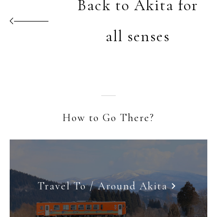
Back to Akita for
all senses
How to Go There?
Travel To / Around Akita
keyboard_arrow_right