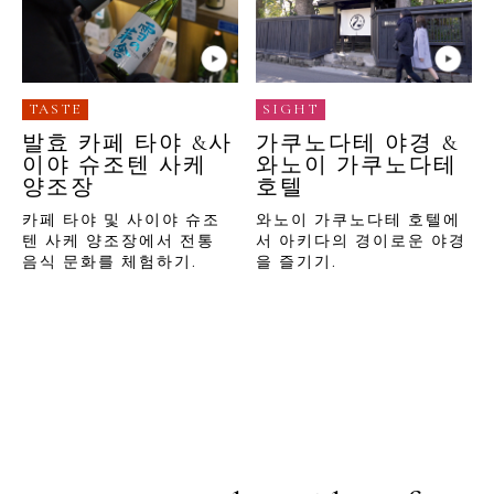
TASTE
SIGHT
발효 카페 타야 &사
가쿠노다테 야경 &
이야 슈조텐 사케
와노이 가쿠노다테
양조장
호텔
카페 타야 및 사이야 슈조
와노이 가쿠노다테 호텔에
텐 사케 양조장에서 전통
서 아키다의 경이로운 야경
음식 문화를 체험하기.
을 즐기기.