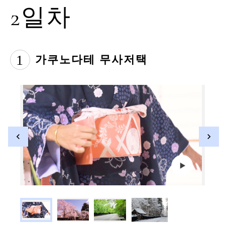
2일차
1
가쿠노다테 무사저택