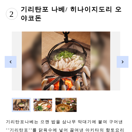
기리탄포 나베/ 히나이지도리 오
2
야코돈
기리탄포나베는 으깬 밥을 삼나무 막대기에 붙여 구어낸
""기리탄포""를 닭육수에 넣어 끓여낸 아키타의 향토요리