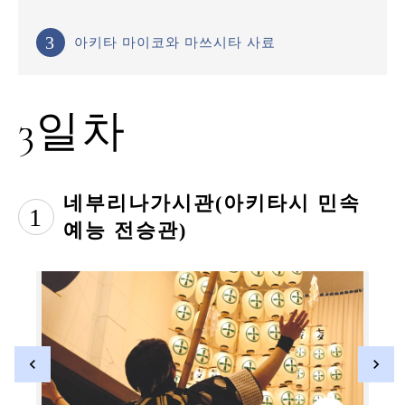
3
아키타 마이코와 마쓰시타 사료
3일차
네부리나가시관(아키타시 민속
1
예능 전승관)