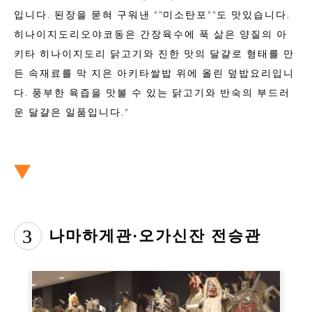
입니다. 된장을 묻혀 구워낸 ""미소탄포""도 맛있습니다.
히나이지도리오야코동은 간장육수에 푹 삶은 양질의 아
키타 히나이지도리 닭고기와 진한 맛의 달걀로 형태를 만
든 속재료를 막 지은 아키타쌀밥 위에 올린 덮밥요리입니
다. 풍부한 육즙을 맛볼 수 있는 닭고기와 반숙의 부드러
운 달걀은 일품입니다."
3
나마하게관·오가신잔 전승관